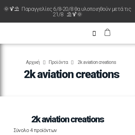
🌞🍹⛱️ Παραγγελίες 6/8-20/8 θα υλοποιηθούν μετά τις
21/8 ⛱️🍹🌞
Αρχική
Προϊόντα
2k aviation creations
2k aviation creations
2k aviation creations
Σύνολο 4 προϊόντων