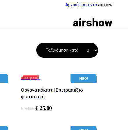
Αρχική
Προϊόντα
airshow
airshow
Προσφορά!
ΝΕΟ!
Oργανα κόκπιτ | Eπιτραπέζιο
φωτιστικό
€
25.00
€
40.00