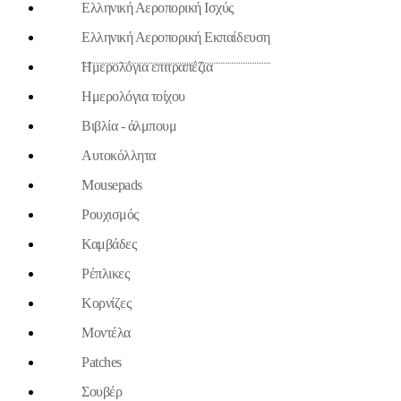
Ελληνική Αεροπορική Ισχύς
Ελληνική Αεροπορική Εκπαίδευση
Ημερολόγια επιτραπέζια
Ημερολόγια τοίχου
Βιβλία - άλμπουμ
Aυτοκόλλητα
Mousepads
Ρουχισμός
Καμβάδες
Ρέπλικες
Κορνίζες
Μοντέλα
Patches
Σουβέρ