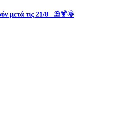
ύν μετά τις 21/8 ⛱️🍹🌞