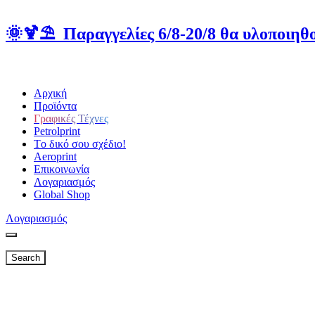
🌞🍹⛱️ Παραγγελίες 6/8-20/8 θα υλοποιηθο
Αρχική
Προϊόντα
Γραφικές Τέχνες
Petrolprint
Tο δικό σου σχέδιο!
Aeroprint
Επικοινωνία
Λογαριασμός
Global Shop
Λογαριασμός