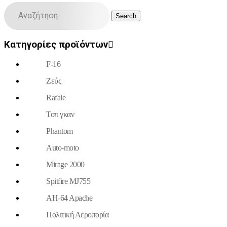
Κατηγορίες προϊόντων
F-16
Ζεύς
Rafale
Τοπ γκαν
Phantom
Auto-moto
Mirage 2000
Spitfire MJ755
AH-64 Apache
Πολιτική Αεροπορία