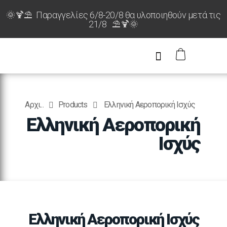
🌞🍹⛱️ Παραγγελίες 6/8-20/8 θα υλοποιηθούν μετά τις
21/8 ⛱️🍹🌞
Αρχι...
Products
Ελληνική Αεροπορική Ισχύς
Ελληνική Αεροπορική
Ισχύς
Ελληνική Αεροπορική Ισχύς