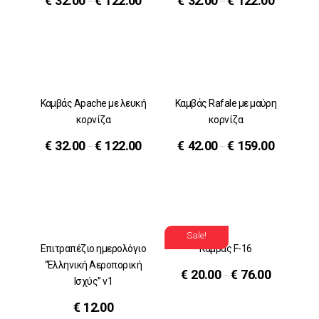
€
32.00
€
122.00
€
32.00
€
122.00
–
–
Καμβάς Apache με λευκή
Καμβάς Rafale με μαύρη
κορνίζα
κορνίζα
€
32.00
€
122.00
€
42.00
€
159.00
–
–
Sale!
Επιτραπέζιο ημερολόγιο
Καμβάς F-16
“Ελληνική Αεροπορική
€
20.00
€
76.00
–
Ισχύς” v1
€
12.00