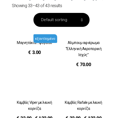
Showing 33–43 of 43 results
εξαντλημένο
Μαγνητάκια …ψυγείου
Αλμπουμ αφιέρωμα
“Ελληνική Αεροπορική
€
3.00
Ισχύς”
€
70.00
Καμβάς Viper με λευκή
Καμβάς Rafale με λευκή
κορνίζα
κορνίζα