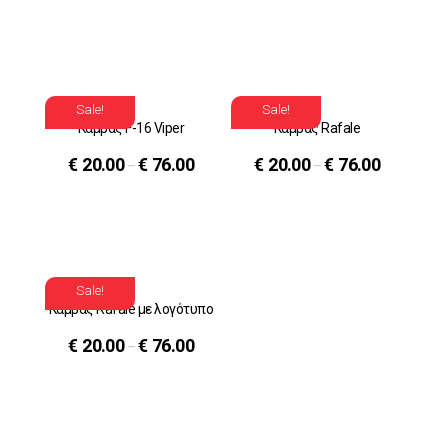
Sale!
Sale!
Καμβάς F-16 Viper
Καμβάς Rafale
€
20.00
€
76.00
€
20.00
€
76.00
–
–
Sale!
Καμβάς Rafale με λογότυπο
€
20.00
€
76.00
–