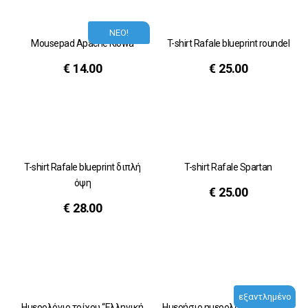
ΝΕΟ!
Mousepad Apache Kiowa
T-shirt Rafale blueprint roundel
€
14.00
€
25.00
T-shirt Rafale blueprint διπλή
T-shirt Rafale Spartan
όψη
€
25.00
€
28.00
εξαντλημένο
Ημερολόγιο τοίχου “Ελληνική
Ημερήσιο ημερολόγιο Organizer