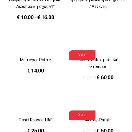
Αεροπορική Ισχύς v1”
/ Ατζέντα
€
10.00
€
16.00
–
Sale!
Mousepad Rafale
Ζακέτα Rafale με διπλή
εκτύπωση
€
14.00
€
60.00
€
70.00
Sale!
T-shirt Roundel HAF
Φούτερ Rafale
€
25.00
€
50.00
€
60.00