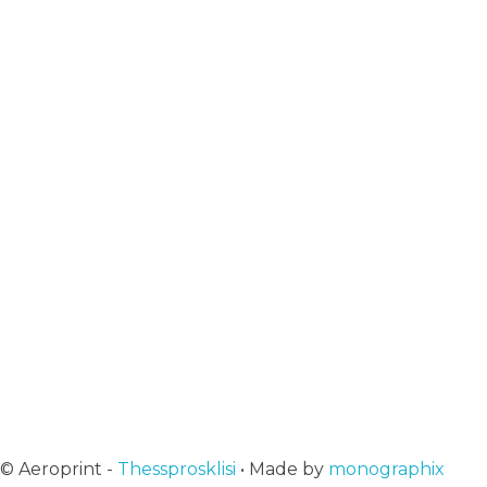
Επιστροφές & αλλαγές
Ταυτότητα του Aeroprint
Επικοινωνία
info@aeroprint.shop
+30 2313 252 001
10:00 - 16:00
Εγγραφή στο newsletter μας
Αμεση ενημέρωση για ότι νεότερο
© Aeroprint -
Thessprosklisi
• Made by
monographix