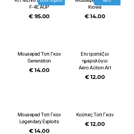
Κιτ MENG LS-021 1/48
Mousepad Apache
εξαντλημένο
ΝΕΟ!
F-4E AUP
Kiowa
€
95.00
€
14.00
Mousepad Τοπ Γκαν
Επιτραπέζιο
Generation
ημερολόγιο
Aero Action Art
€
14.00
€
12.00
Mousepad Τοπ Γκαν
Κούπες Τοπ Γκαν
Legendary Exploits
€
12.00
€
14.00