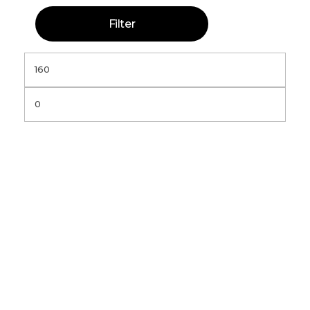
Filter
Εκτυπώσιμα είδη, δώρα, και όχι μόνο,
για τους φίλους της Αεροπορίας και της ΑυτοΜοτοκίνησης.
Χρήσιμες πληροφορίες
Συχνές ερωτήσεις
Πληρωμές & ασφάλεια
Πληροφορίες αποστολής