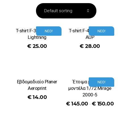
T-shirt F-35 Olympian
T-shirt F-4E Phantom
ΝΕΟ!
ΝΕΟ!
Lightning
AUP
€
25.00
€
28.00
Εβδομαδιαίο Planer
Έτοιμα μεταλικά
ΝΕΟ!
Aeroprint
μοντέλα 1/72 Mirage
2000-5
€
14.00
€
145.00
€
150.00
–