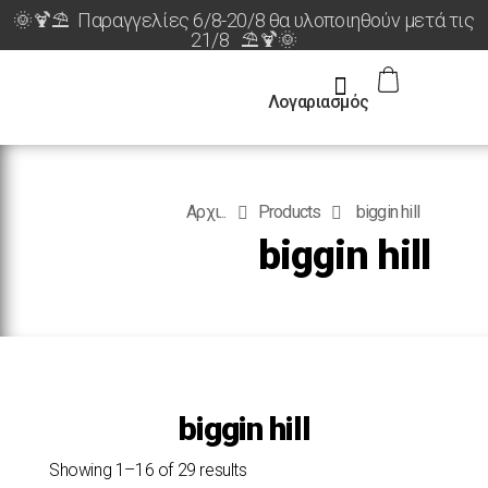
🌞🍹⛱️ Παραγγελίες 6/8-20/8 θα υλοποιηθούν μετά τις
21/8 ⛱️🍹🌞
Λογαριασμός
Αρχι...
Products
biggin hill
biggin hill
biggin hill
Showing 1–16 of 29 results