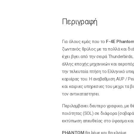
Περιγραφή
Για όλους εμάς που το
F-4E
Phanto
ζωντανός θρύλος με τα πολλά και διά
έχει βγει από την σειρά Τhunderbird
άλλης εποχής μηχανικών και αεροπόρ
την τελευταία πτήση το Ελληνικό υπε
καριέρας του. Η αναβαθμιση ΑUP / Pe
και καιριες υπηρεσιες του μεχρι τα β
τον αντικαταστησει.
Περιλαμβανει δευτερο γραφικο, με θ
ποιότητας (SOL) σε διάφορα (σοβαρά
εκτύπωση απευθείας στο ύφασμα και 
PHANTOM
θα λέμε και θα κλαίμε ….