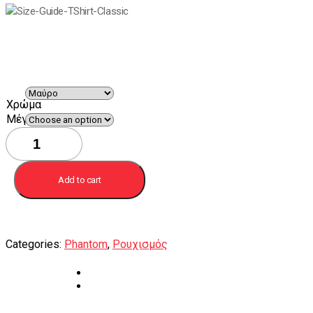
Χρώμα
Mέγεθος
T-
shirt
F-
4E
Add to cart
Phantom
AUP
quantity
Categories:
Phantom
,
Ρουχισμός