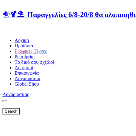
🌞🍹⛱️ Παραγγελίες 6/8-20/8 θα υλοποιηθο
Αρχική
Προϊόντα
Γραφικές Τέχνες
Petrolprint
Tο δικό σου σχέδιο!
Aeroprint
Επικοινωνία
Λογαριασμός
Global Shop
Λογαριασμός