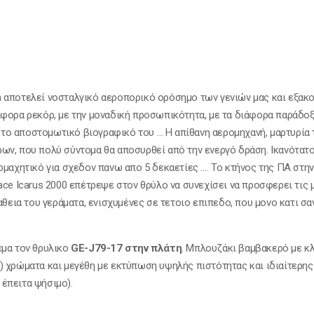
m
αποτελεί νοσταλγικό αεροπορικό ορόσημο των γενιών μας και εξακο
φορα ρεκόρ, με την μοναδική προσωπικότητα, με τα διάφορα παράδοξα 
s, το αποστομωτικό βιογραφικό του … Η απίθανη αερομηχανή, μαρτυρία
ων, που πολύ σύντομα θα αποσυρθεί από την ενεργό δράση. Ικανότατο
ρμαχητικό για σχεδον πανω απο 5 δεκαετίες …. To κτήνος της ΠΑ στη
ace Icarus 2000 επέτρεψε στον θρύλο να συνεχίσει να προσφερει τις
αθεια του γεράματα, ενισχυμένες σε τετοιο επιπεδο, που μονο κατι σαν
έμα τον θρυλικο
GE-J79-17 στην πλάτη
. Mπλουζάκι βαμβακερό με κ
) χρώματα και μεγέθη με εκτύπωση υψηλής πιστότητας και ιδιαίτερης
έπειτα ψήσιμο).