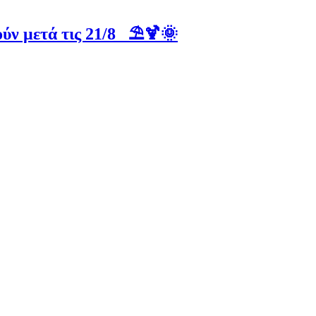
ύν μετά τις 21/8 ⛱️🍹🌞