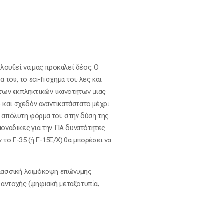
λουθεί να μας προκαλεί δέος. Ο
του, το sci-fi σχημα του λες και
 των εκπληκτικών ικανοτήτων μιας
 και σχεδόν αναντικατάστατο μέχρι
ν απόλυτη φόρμα του στην δύση της
 μοναδικες για την ΠΑ δυνατότητες
 το F-35 (ή F-15E/X) θα μπορέσει να
λασσική λαιμόκοψη επώνυμης
 αντοχής (ψηφιακή μεταξοτυπία,