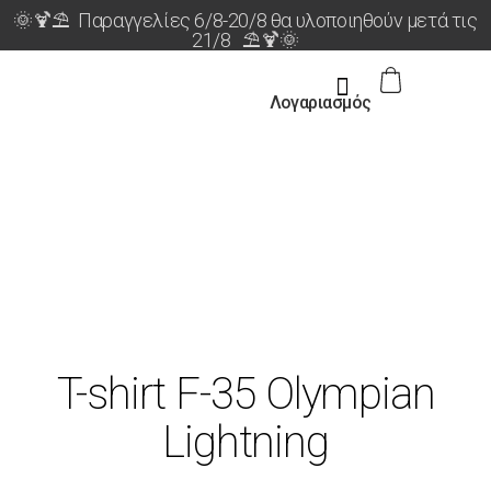
🌞🍹⛱️ Παραγγελίες 6/8-20/8 θα υλοποιηθούν μετά τις
21/8 ⛱️🍹🌞
Λογαριασμός
ΝΕΟ!
T-shirt F-35 Olympian
Lightning