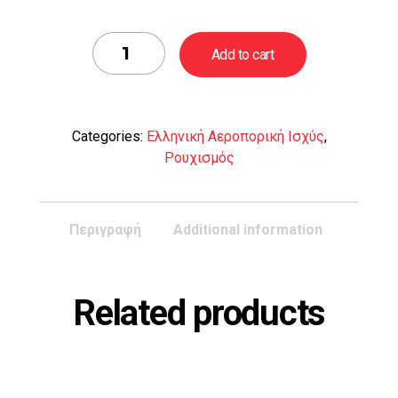
T-
Add to cart
shirt
F-
35
Olympian
Categories:
Ελληνική Αεροπορική Ισχύς
,
Lightning
Ρουχισμός
quantity
Περιγραφή
Additional information
Related products