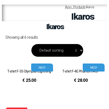
Αρχι...
Products
Ikaros
Ikaros
Ikaros
Showing all 6 results
ΝΕΟ!
ΝΕΟ!
T-shirt F-35 Olympian Lightning
T-shirt F-4E Phantom AUP
€
25.00
€
28.00