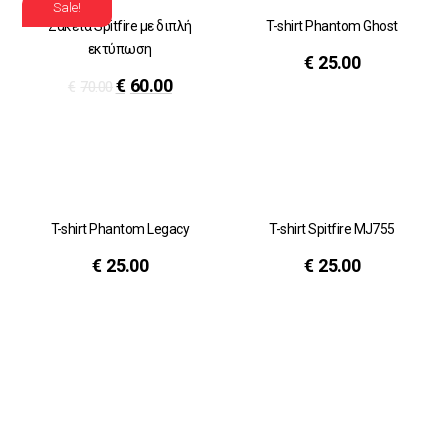
Sale!
Ζακέτα Spitfire με διπλή
T-shirt Phantom Ghost
εκτύπωση
€
25.00
€
60.00
€
70.00
T-shirt Phantom Legacy
T-shirt Spitfire MJ755
€
25.00
€
25.00