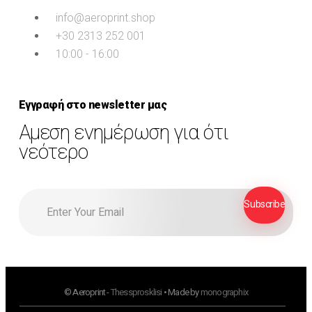
info@aeroprint.shop
+30 2313 252 001
10:00 - 16:00
Εγγραφή στο newsletter μας
Αμεση ενημέρωση για ότι
νεότερο
© Aeroprint -
Thessprosklisi
• Made by
monographix