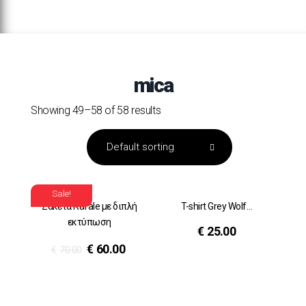
mica
Showing 49–58 of 58 results
Sale!
Ζακέτα Rafale με διπλή
T-shirt Grey Wolf…
εκτύπωση
€
25.00
€
60.00
€
70.00