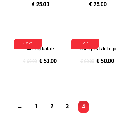
€
25.00
€
25.00
Sale!
Sale!
Φούτερ Rafale
Φούτερ Rafale Logo
€
50.00
€
50.00
€
60.00
€
60.00
←
1
2
3
4