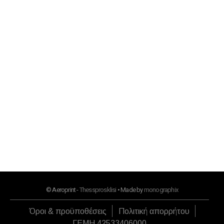
Επικοινωνία
info@aeroprint.shop
+30 2313 252 001
10:00 - 16:00
Εγγραφή στο newsletter μας
Αμεση ενημέρωση για ότι νεότερο
© Aeroprint -
Thessprosklisi
• Made by
monographix
Όροι & προϋποθέσεις
Πολιτική απορρήτου
ΓΕΜΗ 42533406000