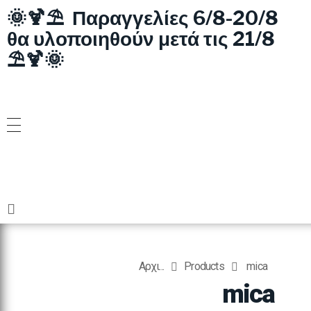
🌞🍹⛱️ Παραγγελίες 6/8-20/8
θα υλοποιηθούν μετά τις 21/8
⛱️🍹🌞
Αρχι...
Products
mica
mica