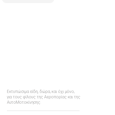
Εκτυπώσιμα είδη, δώρα, και όχι μόνο,
για τους φίλους της Αεροπορίας και της
ΑυτοΜοτοκίνησης.