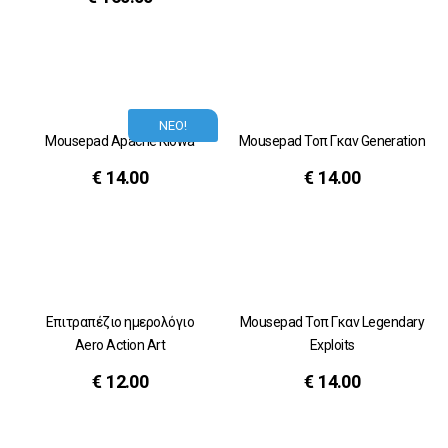
ΝΕΟ!
Mousepad Apache Kiowa
Mousepad Τοπ Γκαν Generation
€
14.00
€
14.00
Επιτραπέζιο ημερολόγιο
Mousepad Τοπ Γκαν Legendary
Aero Action Art
Exploits
€
12.00
€
14.00