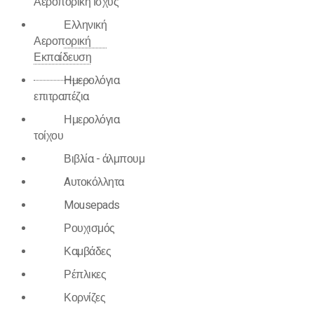
Αεροπορική Ισχύς
Ελληνική
Αεροπορική
Εκπαίδευση
Ημερολόγια
επιτραπέζια
Ημερολόγια
τοίχου
Βιβλία - άλμπουμ
Aυτοκόλλητα
Mousepads
Ρουχισμός
Καμβάδες
Ρέπλικες
Κορνίζες