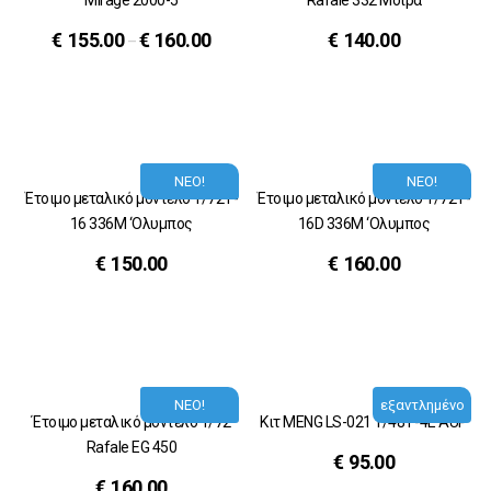
Mirage 2000-5
Rafale 332 Μοίρα
€
155.00
€
160.00
€
140.00
–
ΝΕΟ!
ΝΕΟ!
Έτοιμο μεταλικό μοντέλο 1/72 F-
Έτοιμο μεταλικό μοντέλο 1/72 F-
16 336M ‘Ολυμπος
16D 336M ‘Ολυμπος
€
150.00
€
160.00
ΝΕΟ!
εξαντλημένο
Έτοιμο μεταλικό μοντέλο 1/72
Κιτ MENG LS-021 1/48 F-4E AUP
Rafale EG 450
€
95.00
€
160.00