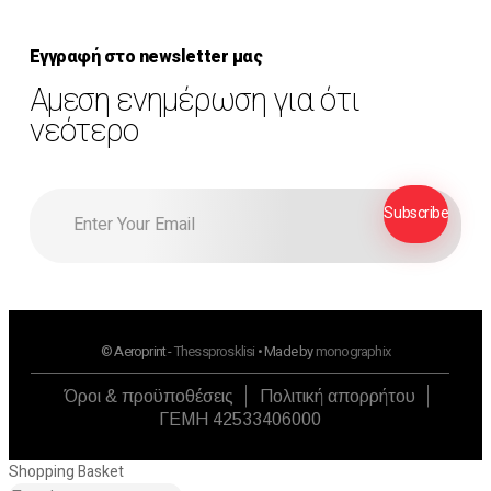
Εγγραφή στο newsletter μας
Αμεση ενημέρωση για ότι
νεότερο
© Aeroprint -
Thessprosklisi
• Made by
monographix
Όροι & προϋποθέσεις
Πολιτική απορρήτου
ΓΕΜΗ 42533406000
Shopping Basket