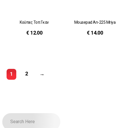
Κούπες Τοπ Γκαν
Mousepad An-225 Mriya
€
12.00
€
14.00
2
→
1