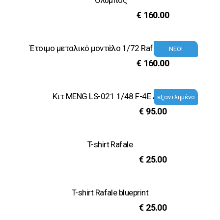
‘Ολυμπος
€
160.00
Έτοιμο μεταλικό μοντέλο 1/72 Rafale EG 450
ΝΕΟ!
€
160.00
Κιτ MENG LS-021 1/48 F-4E AUP
εξαντλημένο
€
95.00
T-shirt Rafale
€
25.00
T-shirt Rafale blueprint
€
25.00