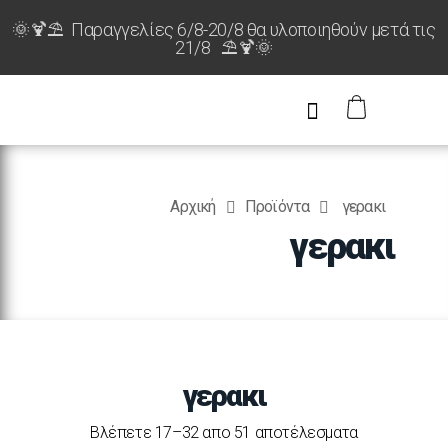
🌞🍹⛱️ Παραγγελίες 6/8-20/8 θα υλοποιηθούν μετά τις
21/8 ⛱️🍹🌞
Αρχική
Προϊόντα
γερακι
γερακι
γερακι
Βλέπετε 17–32 απο 51 αποτέλεσματα