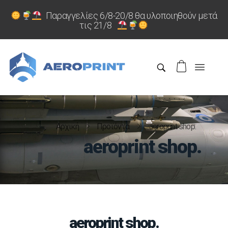
Παραγγελίες 6/8-20/8 θα υλοποιηθούν μετά
τις 21/8
Αρχική
Προϊόντα
aeroprint shop.
aeroprint shop.
aeroprint shop.