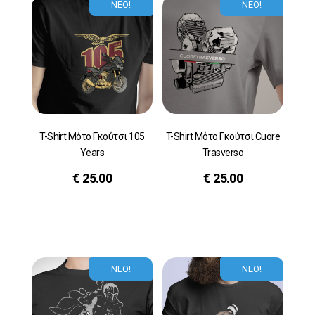
ΝΕΟ!
ΝΕΟ!
T-Shirt Μότο Γκούτσι 105
T-Shirt Μότο Γκούτσι Cuore
Years
Trasverso
€
25.00
€
25.00
ΝΕΟ!
ΝΕΟ!