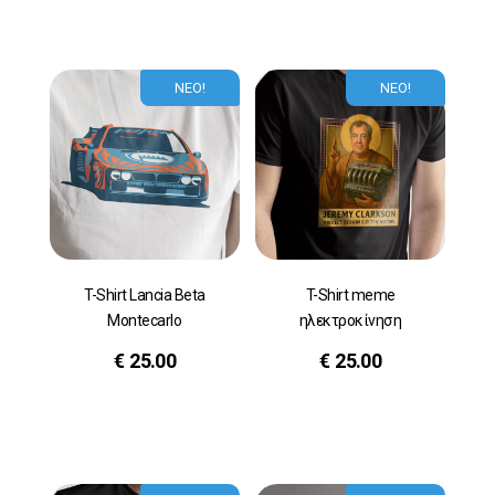
ΝΕΟ!
ΝΕΟ!
T-Shirt Lancia Beta
T-Shirt meme
Montecarlo
ηλεκτροκίνηση
€
25.00
€
25.00