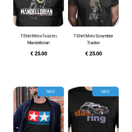
T-Shirt Μότο Γκούτσι
T-Shirt Moto Scrambler
Mandellorian
Tracker
€
25.00
€
25.00
ΝΕΟ!
ΝΕΟ!