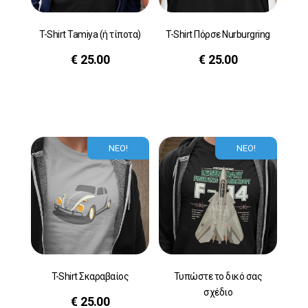
T-Shirt Tamiya (ή τίποτα)
T-Shirt Πόρσε Nurburgring
€
25.00
€
25.00
ΝΕΟ!
ΝΕΟ!
T-Shirt Σκαραβαίος
Τυπώστε το δικό σας
σχέδιο
€
25.00