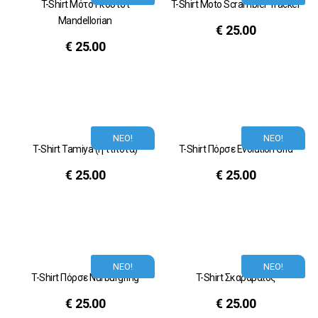
T-Shirt Μότο Γκούτσι
T-Shirt Moto Scrambler Tracker
Mandellorian
€
25.00
€
25.00
ΝΕΟ!
ΝΕΟ!
T-Shirt Tamiya (ή τίποτα)
T-Shirt Πόρσε Evolution Grid
€
25.00
€
25.00
ΝΕΟ!
ΝΕΟ!
T-Shirt Πόρσε Nurburgring
T-Shirt Σκαραβαίος
€
25.00
€
25.00