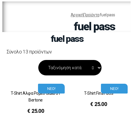
Αρχική
Προϊόντα
fuel pass
fuel pass
fuel pass
Σύνολο 13 προϊόντων
ΝΕΟ!
ΝΕΟ!
T-Shirt Αλφα Ρομεο Giulia GT
T-Shirt Fina Fuels
Bertone
€
25.00
€
25.00