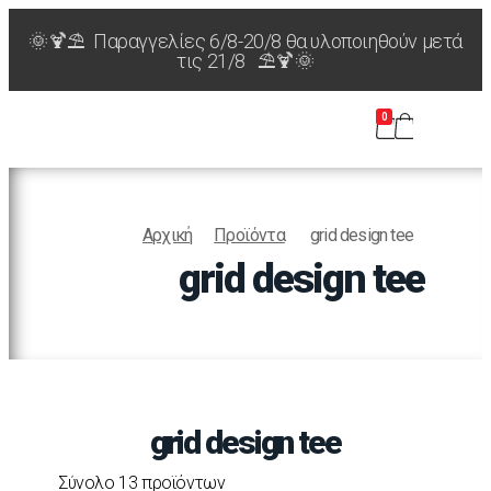
🌞🍹⛱️ Παραγγελίες 6/8-20/8 θα υλοποιηθούν μετά
τις 21/8 ⛱️🍹🌞
0
Αρχική
Προϊόντα
grid design tee
grid design tee
grid design tee
Σύνολο 13 προϊόντων