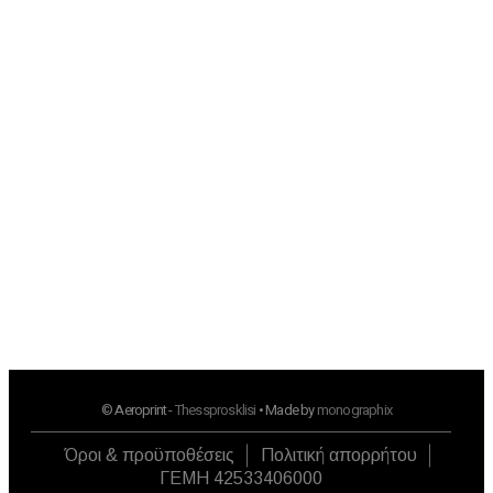
+30 2313 252 001
10:00 - 16:00
Εγγραφή στο newsletter μας
Αμεση ενημέρωση για ότι
νεότερο
© Aeroprint -
Thessprosklisi
• Made by
monographix
Όροι & προϋποθέσεις
Πολιτική απορρήτου
ΓΕΜΗ 42533406000