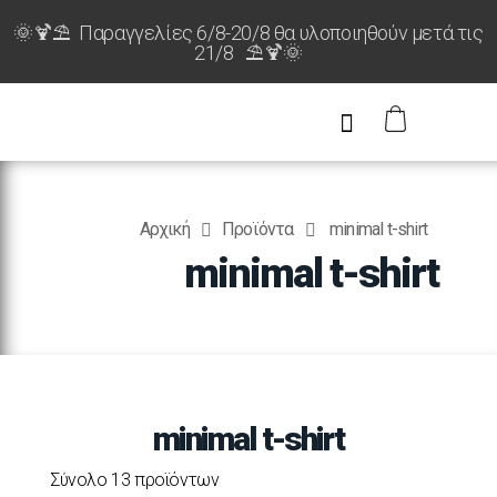
🌞🍹⛱️ Παραγγελίες 6/8-20/8 θα υλοποιηθούν μετά τις
21/8 ⛱️🍹🌞
Αρχική
Προϊόντα
minimal t-shirt
minimal t-shirt
minimal t-shirt
Σύνολο 13 προϊόντων