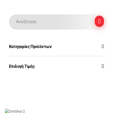
Κατηγορίες Προϊόντων
F-16
Επιλογή Τιμής
Ζεύς
Rafale
Τοπ Γκαν
Phantom
Φιλτράρισμα
Auto-Moto
Mirage 2000