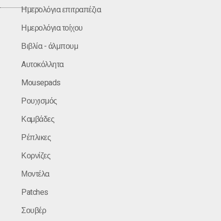
Ημερολόγια επιτραπέζια
Ημερολόγια τοίχου
Βιβλία - άλμπουμ
Aυτοκόλλητα
Mousepads
Ρουχισμός
Καμβάδες
Ρέπλικες
Κορνίζες
Μοντέλα
Patches
Σουβέρ