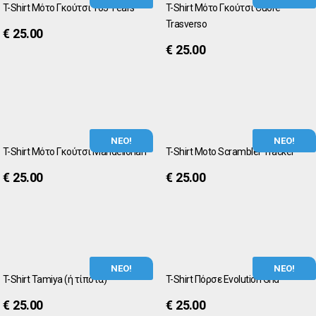
T-Shirt Μότο Γκούτσι 105 Years
T-Shirt Μότο Γκούτσι Cuore
Trasverso
€
25.00
€
25.00
ΝΕΟ!
ΝΕΟ!
T-Shirt Μότο Γκούτσι Mandellorian
T-Shirt Moto Scrambler Tracker
€
25.00
€
25.00
ΝΕΟ!
ΝΕΟ!
T-Shirt Tamiya (ή τίποτα)
T-Shirt Πόρσε Evolution Grid
€
25.00
€
25.00